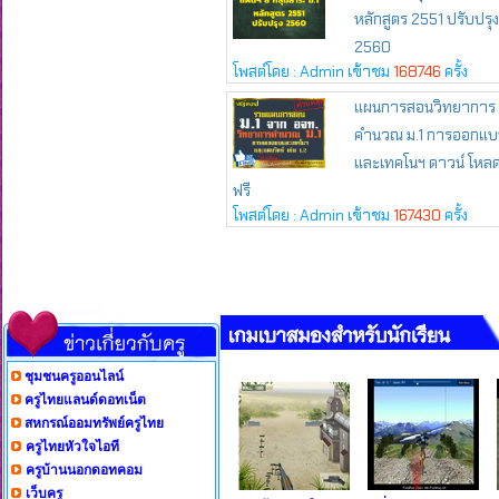
ชุมชนครูออนไลน์
ครูไทยแลนด์ดอทเน็ต
สหกรณ์ออมทรัพย์ครูไทย
ครูไทยหัวใจไอที
ครูบ้านนอกดอทคอม
เว็บครู