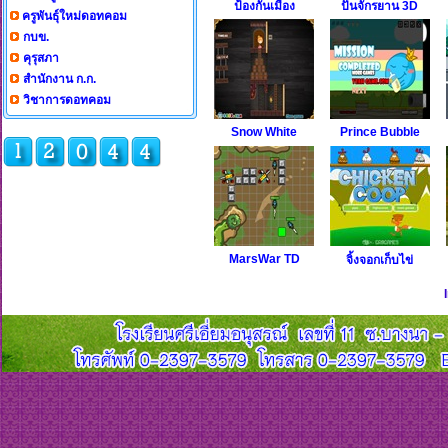
ป้องกันเมือง
ปั่นจักรยาน 3D
ครูพันธุ์ใหม่ดอทคอม
กบข.
คุรุสภา
สำนักงาน ก.ก.
วิชาการดอทคอม
Snow White
Prince Bubble
คุณเยี่ยมชมลำดับที่
MarsWar TD
จิ้งจอกเก็บไข่
กรุณาใช้เว็บบราวเซอร์